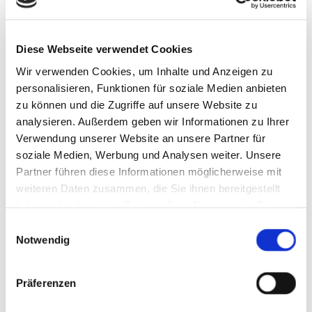
Telefon:
0271 51868
E-Mail:
malerbetrieb-becher@t-online.de
Diese Webseite verwendet Cookies
Wir verwenden Cookies, um Inhalte und Anzeigen zu
personalisieren, Funktionen für soziale Medien anbieten
Inhaber: Ralf Kosmol
zu können und die Zugriffe auf unsere Website zu
analysieren. Außerdem geben wir Informationen zu Ihrer
Handelsregisternummer: HRA 6202
Verwendung unserer Website an unsere Partner für
soziale Medien, Werbung und Analysen weiter. Unsere
Registergericht: Amtsgericht Siegen
Partner führen diese Informationen möglicherweise mit
weiteren Daten zusammen, die Sie ihnen bereitgestellt
Wir sind nicht bereit oder verpflichtet, an
haben oder die sie im Rahmen Ihrer Nutzung der Dienste
gesammelt haben.
Streitbeilegungsverfahren vor einer
Einwilligungsauswahl
Notwendig
Verbraucherschlichtungsstelle teilzunehmen.
Präferenzen
Diese Webseite ist ein Produkt von
kpage.de