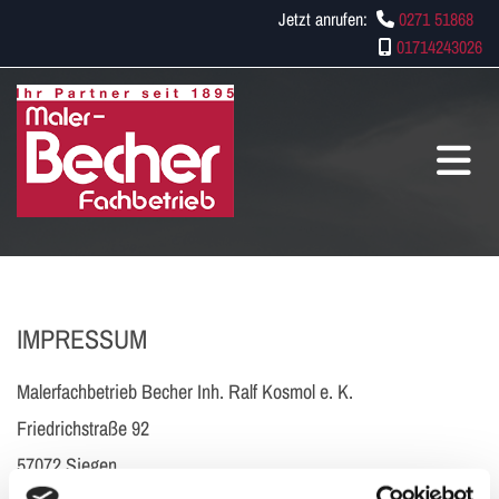
Jetzt anrufen:
0271 51868

01714243026

IMPRESSUM
Malerfachbetrieb Becher Inh. Ralf Kosmol e. K.
Friedrichstraße 92
57072 Siegen